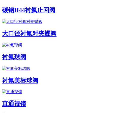
碳钢H44衬氟止回阀
大口径衬氟对夹蝶阀
衬氟球阀
衬氟美标球阀
直通视镜