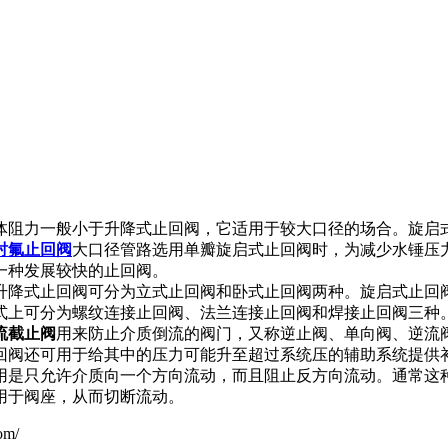
体阻力一般小于升降式止回阀，它适用于较大口径的场合。旋启
衬氟止回阀
大口径管路选用单瓣旋启式止回阀时，为减少水锤压
一种发展较快的止回阀。
降式止回阀可分为立式止回阀和卧式止回阀两种。旋启式止回
式上可分为螺纹连接止回阀、法兰连接止回阀和焊接止回阀三种。
流截止阀
用来防止介质倒流的阀门，又称逆止阀、单向阀、逆流
回阀还可用于给其中的压力可能升至超过系统压的辅助系统提供
用是只允许介质向一个方向流动，而且阻止反方向流动。通常这
用于阀座，从而切断流动。
om/