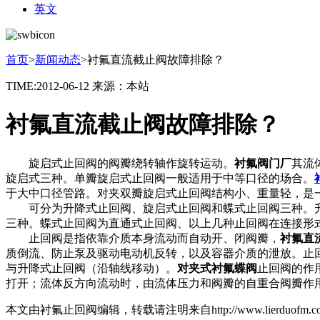
英文
首页
>
新闻动态
>
衬氟直流截止阀故障排除？
TIME:2012-06-12
来源：本站
衬氟直流截止阀故障排除？
旋启式止回阀的阀瓣绕转轴作旋转运动。
衬氟阀门厂
其流
旋启式三种。单瓣旋启式止回阀一般适用于中等口径的场合。
于大中口径管路。对夹双瓣旋启式止回阀结构小、重量轻，是
可分为升降式止回阀、旋启式止回阀和蝶式止回阀三种。升
三种。蝶式止回阀为直通式止回阀、以上几种止回阀在连接形
止回阀是指依靠介质本身流动而自动开、闭阀瓣，
衬氟直
质倒流、防止泵及驱动电动机反转，以及容器介质的泄放。止
与升降式止回阀（沿轴线移动）。
对夹式衬氟蝶阀
止回阀的作
打开；流体反方向流动时，由流体压力和阀瓣的自重合阀瓣作
本文由
衬氟止回阀
编辑，转载请注明来自
http://www.lierduofm.c