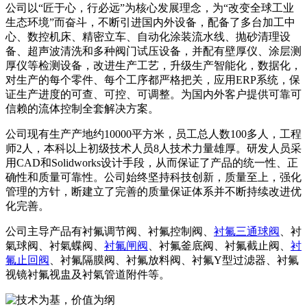
公司以“匠于心，行必远”为核心发展理念，为“改变全球工业
生态环境”而奋斗，不断引进国内外设备，配备了多台加工中
心、数控机床、精密立车、自动化涂装流水线、抛砂清理设
备、超声波清洗和多种阀门试压设备，并配有壁厚仪、涂层测
厚仪等检测设备，改进生产工艺，升级生产智能化，数据化，
对生产的每个零件、每个工序都严格把关，应用ERP系统，保
证生产进度的可查、可控、可调整。为国内外客户提供可靠可
信赖的流体控制全套解决方案。
公司现有生产产地约10000平方米，员工总人数100多人，工程
师2人，本科以上初级技术人员8人技术力量雄厚。研发人员采
用CAD和Solidworks设计手段，从而保证了产品的统一性、正
确性和质量可靠性。公司始终坚持科技创新，质量至上，强化
管理的方针，断建立了完善的质量保证体系并不断持续改进优
化完善。
公司主导产品有衬氟调节阀、衬氟控制阀、
衬氟三通球阀
、衬
氣球阀、衬氣蝶阀、
衬氟闸阀
、衬氟釜底阀、衬氟截止阀、
衬
氟止回阀
、衬氟隔膜阀、衬氟放料阀、衬氟Y型过滤器、衬氟
视镜衬氟视盅及衬氣管道附件等。