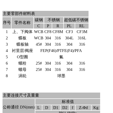
主要零部件材料表
碳钢
不锈钢
超低碳不锈钢
序号
零件名称
C
P
R
PL
RL
1
上、下阀体
WCB
CF8
CF8M
CF3
CF3M
2
蝶板
WCB
304
316
304L
316L
3
蝶板轴
45#
304
316
304
316
4
衬里层/阀座
FEP(F46)/PTFE(F4)/PFA
5
O型圈
氟
6
螺栓
25#
304
316
304
316
7
螺母
25#
304
316
304
316
8
涡轮
球墨
主要连接尺寸及重量
标准值
公称通径 DN(mm)
L
D
D1
D2
f
Z-Φd
Kg