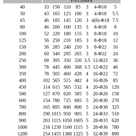
PN1.0MPa
40
33
150
110
85
3
4-Φ18
5
50
43
165
125
100
3
4-Φ18
5.5
65
46
185
145
120
3
4(8)-Φ18
7.5
80
46
200
160
135
3
8-Φ18
8
100
52
220
180
155
3
8-Φ18
10
125
56
250
210
185
3
8-Φ18
12
150
56
285
240
210
3
8-Φ22
16
200
60
340
295
265
3
8-Φ22
24
250
68
395
350
320
3.5
12-Φ22
36
300
78
445
400
368
3.5
12-Φ22
46
350
78
505
460
428
4
16-Φ22
72
400
102
565
515
482
4
16-Φ26
85
450
114
615
565
532
4
20-Φ26
120
500
127
670
620
585
5
20-Φ26
158
600
154
780
725
685
5
20-Φ30
270
700
165
895
840
800
5
24-Φ30
325
800
190
1015
950
905
5
24-Φ33
510
900
203
1115
1050
1005
5
28-Φ33
620
1000
216
1230
1160
1115
5
28-Φ36
780
1200
254
1455
1380
1325
5
32-Φ39
890