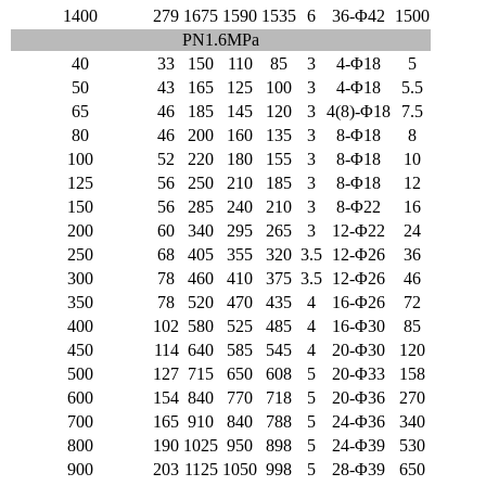
1400
279
1675
1590
1535
6
36-Φ42
1500
PN1.6MPa
40
33
150
110
85
3
4-Φ18
5
50
43
165
125
100
3
4-Φ18
5.5
65
46
185
145
120
3
4(8)-Φ18
7.5
80
46
200
160
135
3
8-Φ18
8
100
52
220
180
155
3
8-Φ18
10
125
56
250
210
185
3
8-Φ18
12
150
56
285
240
210
3
8-Φ22
16
200
60
340
295
265
3
12-Φ22
24
250
68
405
355
320
3.5
12-Φ26
36
300
78
460
410
375
3.5
12-Φ26
46
350
78
520
470
435
4
16-Φ26
72
400
102
580
525
485
4
16-Φ30
85
450
114
640
585
545
4
20-Φ30
120
500
127
715
650
608
5
20-Φ33
158
600
154
840
770
718
5
20-Φ36
270
700
165
910
840
788
5
24-Φ36
340
800
190
1025
950
898
5
24-Φ39
530
900
203
1125
1050
998
5
28-Φ39
650