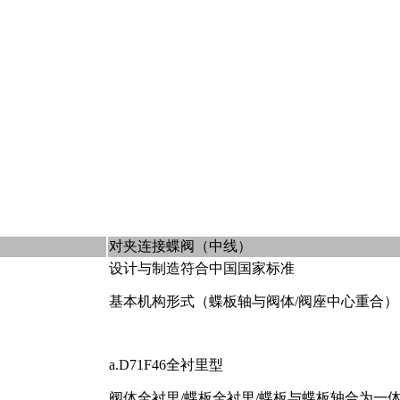
对夹连接蝶阀（中线）
设计与制造符合中国国家标准
基本机构形式（蝶板轴与阀体/阀座中心重合）
a.D71F46全衬里型
阀体全衬里/蝶板全衬里/蝶板与蝶板轴合为一