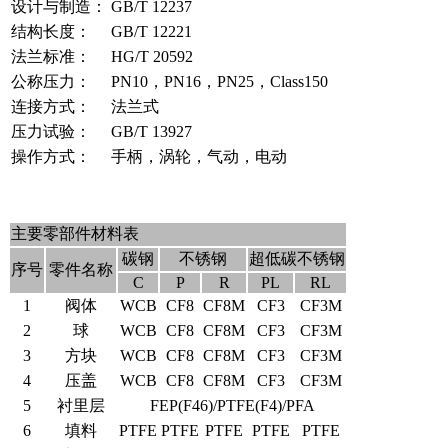
设计与制造：
GB/T 12237
结构长度：
GB/T 12221
法兰标准：
HG/T 20592
公称压力：
PN10，PN16，PN25，Class150
连接方式：
法兰式
压力试验：
GB/T 13927
操作方式：
手柄，涡轮，气动，电动
主要零部件材料表
碳钢
不锈钢
超低碳不锈钢
序号
零件名称
C
P
R
PL
RL
1
阀体
WCB
CF8
CF8M
CF3
CF3M
2
球
WCB
CF8
CF8M
CF3
CF3M
3
方块
WCB
CF8
CF8M
CF3
CF3M
4
压盖
WCB
CF8
CF8M
CF3
CF3M
5
衬里层
FEP(F46)/PTFE(F4)/PFA
6
填料
PTFE
PTFE
PTFE
PTFE
PTFE