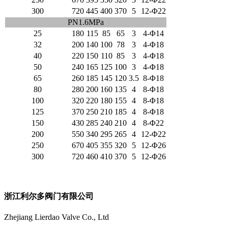
300
720
445
400
370
5
12-Φ22
PN1.6MPa
25
180
115
85
65
3
4-Φ14
32
200
140
100
78
3
4-Φ18
40
220
150
110
85
3
4-Φ18
50
240
165
125
100
3
4-Φ18
65
260
185
145
120
3.5
8-Φ18
80
280
200
160
135
4
8-Φ18
100
320
220
180
155
4
8-Φ18
125
370
250
210
185
4
8-Φ18
150
430
285
240
210
4
8-Φ22
200
550
340
295
265
4
12-Φ22
250
670
405
355
320
5
12-Φ26
300
720
460
410
370
5
12-Φ26
浙江利尔多阀门有限公司
Zhejiang Lierdao Valve Co., Ltd