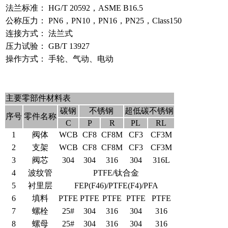
法兰标准：
HG/T 20592，ASME B16.5
公称压力：
PN6，PN10，PN16，PN25，Class150
连接方式：
法兰式
压力试验：
GB/T 13927
操作方式：
手轮、气动、电动
主要零部件材料表
碳钢
不锈钢
超低碳不锈钢
序号
零件名称
C
P
R
PL
RL
1
阀体
WCB
CF8
CF8M
CF3
CF3M
2
支架
WCB
CF8
CF8M
CF3
CF3M
3
阀芯
304
304
316
304
316L
4
波纹管
PTFE/钛合金
5
衬里层
FEP(F46)/PTFE(F4)/PFA
6
填料
PTFE
PTFE
PTFE
PTFE
PTFE
7
螺栓
25#
304
316
304
316
8
螺母
25#
304
316
304
316