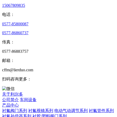
15067809835
电话：
0577-85800087
0577-86860737
传真：
0577-86883757
邮箱：
cffm@lierduo.com
扫码咨询更多：
关于利尔多
公司简介
车间设备
产品中心
衬氟阀门系列
衬氟视镜系列
电动气动调节系列
衬氟管件系列
衬氟补偿器系列
衬胶/塑料阀门系列