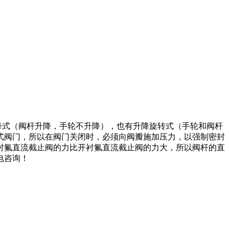
降式（阀杆升降，手轮不升降），也有升降旋转式（手轮和阀杆
式阀门，所以在阀门关闭时，必须向阀瓣施加压力，以强制密封
衬氟直流截止阀的力比开衬氟直流截止阀的力大，所以阀杆的直
电咨询！