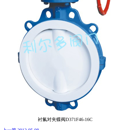
衬氟对夹蝶阀D371F46-16C