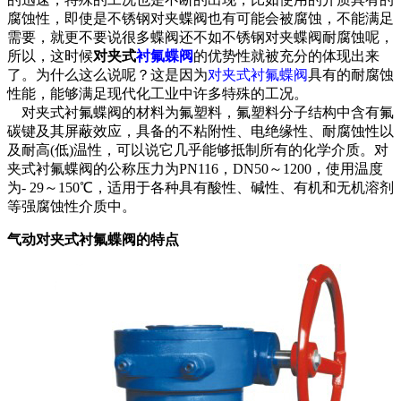
腐蚀性，即使是不锈钢对夹蝶阀也有可能会被腐蚀，不能满足
需要，就更不要说很多蝶阀还不如不锈钢对夹蝶阀耐腐蚀呢，
所以，这时候
对夹式
衬氟蝶阀
的优势性就被充分的体现出来
了。为什么这么说呢？这是因为
对夹式衬氟蝶阀
具有的耐腐蚀
性能，能够满足现代化工业中许多特殊的工况。
对夹式衬氟蝶阀的材料为氟塑料，氟塑料分子结构中含有氟
碳键及其屏蔽效应，具备的不粘附性、电绝缘性、耐腐蚀性以
及耐高(低)温性，可以说它几乎能够抵制所有的化学介质。对
夹式衬氟蝶阀的公称压力为PN116，DN50～1200，使用温度
为- 29～150℃，适用于各种具有酸性、碱性、有机和无机溶剂
等强腐蚀性介质中。
气动对夹式衬氟蝶阀的特点