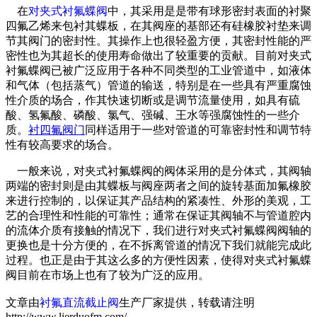
在
对夹式衬氟蝶阀
中，其采用是是带有球形密封表面的衬聚
四氟乙烯来包衬其蝶板，在其阀座的基部还有硅橡胶衬垫来调
节其阀门的密封性。其操作上也很轻盈方便，其密封性能的严
密性也为其超长的使用寿命做出了较重要的贡献。目前对夹式
衬氟蝶阀已被广泛应用于各种不同类型的工业管道中，如液体
和气体（包括蒸气）管道的输送，特别是在一些具有严重腐蚀
性介质的场合，作其快速切断或是调节流量使用，如具有硫
酸、氢氟酸、磷酸、氯气、强碱、王水等强腐蚀性的一些介
质。
衬四氟阀门
同样适用于一些对管道的可靠密封性和调节特
性有较高要求的场合。
一般来说，对夹式衬氟蝶阀的阀体采用的是分体式，其阀轴
两端的密封则是由其蝶板与阀座两者之间的旋转基面加氟橡胶
来进行控制的，以保证其产品结构的紧凑性、外形的美观，工
艺的合理性和性能的可靠性；通常在保证其阀轴不与管道腔内
的流体介质有接触的情况下，我们进行对夹式衬氟蝶阀阀轴的
更换也是十分方便的，在不拆离管道的情况下我们就能完成此
过程。也正是由于其这么多的方便性因素，使得对夹式衬氟蝶
阀目前在市场上也有了较为广泛的应用。
文章由
衬氟直流截止阀
生产厂家提供，转载请注明
http://www.lierduofm.com/