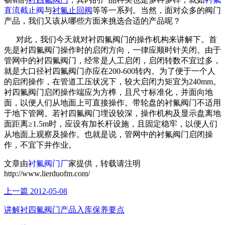
直流截止阀
与
衬氟止回阀
等等一系列。当然，面对众多的阀门
产品，我们又该从哪些方面来挑选合适的产品呢？
对此，我们今天就对衬四氟阀门的操作机构来讲解下。首
先是衬四氟阀门操作时的启闭方向，一律应顺时针关闭。由于
管网中的衬四氟阀门，经常是人工启闭，启闭转数不宜过多，
就是大口径衬四氟阀门亦应在200-600转内。为了便于一个人
的启闭操作，在管道工压状况下，较大启闭力矩宜为240mm。
衬四氟阀门启闭操作端应为方榫，且尺寸标准化，并面向地
面，以便人们从地面上可直接操作。带轮盘的衬氟阀门不适用
于地下管网。若衬四氟阀门埋设较深，操作机构及显示盘离地
面距离≥1.5m时，应设有加长杆设施，且固定稳牢，以便人们
从地面上观察及操作。也就是说，管网中的衬氟阀门启闭操
作，不宜下井作业。
文章由
衬氟阀门厂
家提供，转载请注明
http://www.lierduofm.com/
上一篇
2012-05-08
讲解衬四氟阀门产品入库保养要点